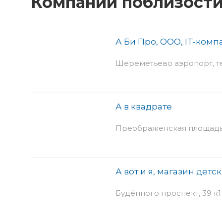
Компании поблизост
А Би Про, ООО, IT-комп
Шереметьево аэропорт, т
А в квадрате
Преображенская площадь,
А вот и я, магазин дет
Будённого проспект, 39 к1