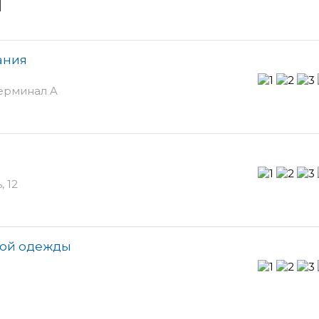
и
ания
ерминал A
 12
ской одежды