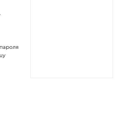
е
 пароля
шу