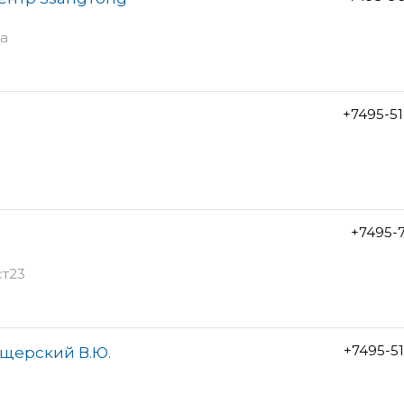
4а
+7495-5
+7495-7
ст23
+7495-5
ещерский В.Ю.