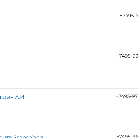
+7495-7
+7495-9
+7495-97
ишин А.И.
+7495-9
центр SsangYong