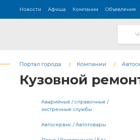
Новости
Афиша
Компании
Объявления
Портал города
Компании
Автос
Кузовной ремон
Аварийные / справочные /
экстренные службы
Автосервис / Автотовары
Досуг / Развлечения / Еда