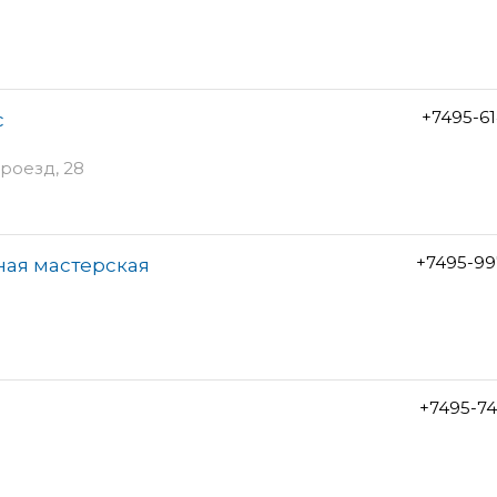
+7495-6
с
роезд, 28
+7495-99
ная мастерская
+7495-7