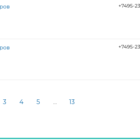
+7495-2
тров
+7495-2
тров
3
4
5
...
13