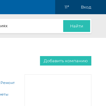
11°
Вход
иях
Найти
Добавить компанию
 Ремонт
меты