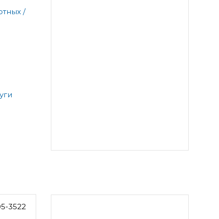
тных /
уги
05-3522