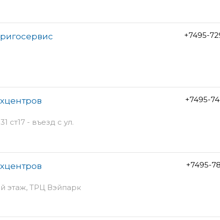
+7495-72
Иригосервис
+7495-74
ехцентров
 ст17 - въезд с ул.
+7495-7
ехцентров
ый этаж, ТРЦ Вэйпарк