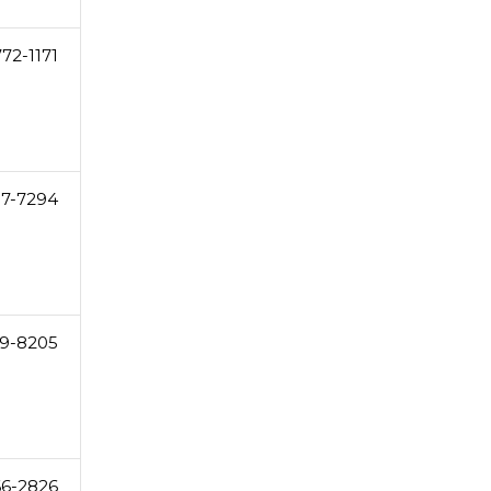
72-1171
37-7294
9-8205
66-2826