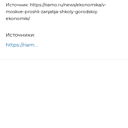
Источник: https://riamo.ru/news/ekonomika/v-
moskve-proshli-zanjatija-shkoly-gorodskoj-
ekonomiki/
Источники:
https://riamo.ru/news/ekonomika/v-moskve-proshli-zanjatija-shkoly-gorodskoj-ekonomiki/