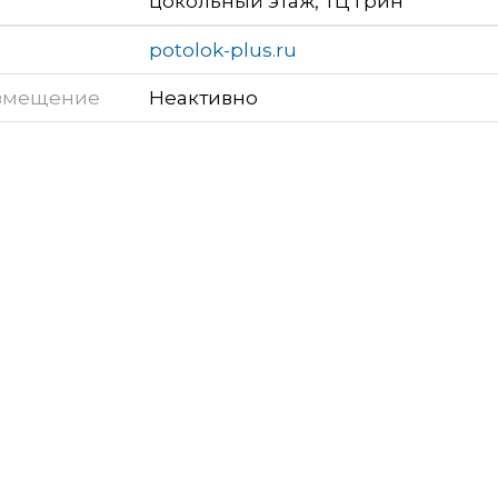
цокольный этаж, ТЦ Грин
potolok-plus.ru
змещение
Неактивно