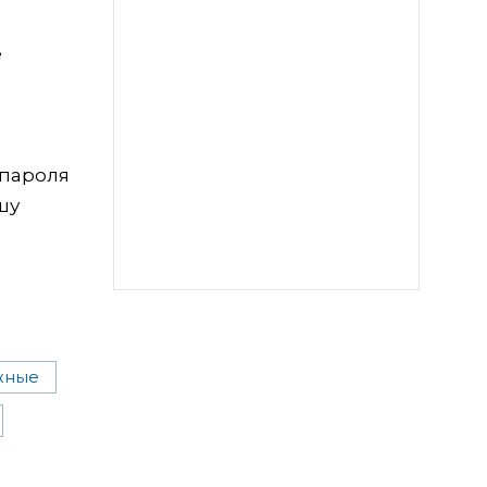
е
 пароля
шу
жные