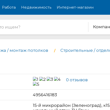
Работа
Недвижимость
Интернет-магазин
Компан
жа / монтаж потолков
Строительные / отде
0 отзывов
н
4956416183
15-й микрорайон (Зеленоград), к15