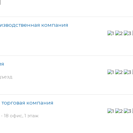
и
оизводственная компания
ия
дъезд
 торговая компания
 18 офис, 1 этаж