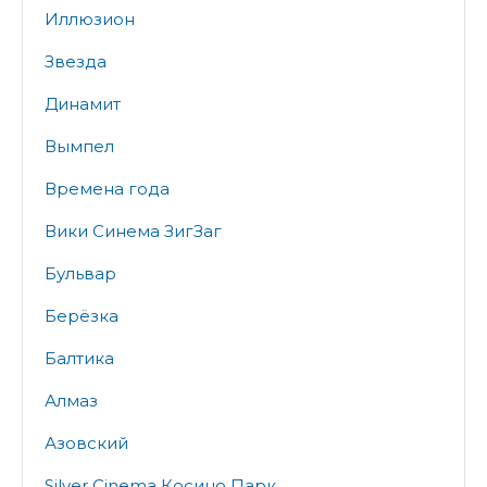
Иллюзион
Звезда
Динамит
Вымпел
Времена года
Вики Синема ЗигЗаг
Бульвар
Берёзка
Балтика
Алмаз
Азовский
Silver Cinema Косино Парк