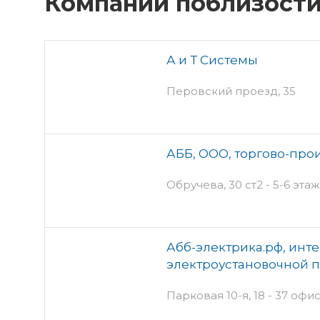
Компании поблизост
А и Т Системы
Перовский проезд, 35
АББ, ООО, торгово-про
Обручева, 30 ст2 - 5-6 эта
Абб-электрика.рф, инт
электроустановочной 
Парковая 10-я, 18 - 37 офис