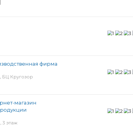
и
изводственная фирма
ж, БЦ Кругозор
ернет-магазин
продукции
, 3 этаж