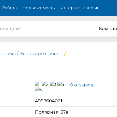
Работа
Недвижимость
Интернет-магазин
Компан
роника / Электротехника
0 отзывов
н
4997604061
Полярная, 37а