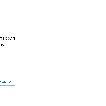
е
 пароля
шу
генные