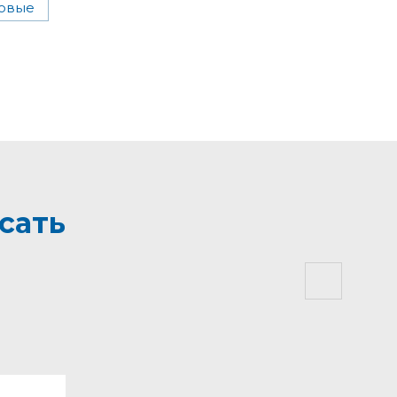
ковые
сать