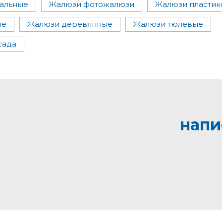
альные
Жалюзи фотожалюзи
Жалюзи пласти
ые
Жалюзи деревянные
Жалюзи тюлевые
сада
напи