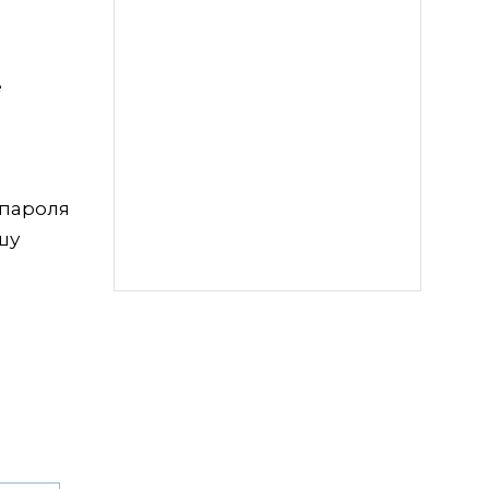
е
 пароля
шу