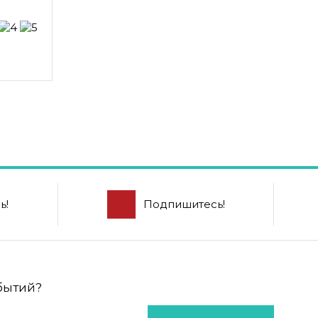
ь!
Подпишитесь!
обытий?