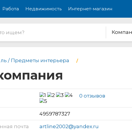
Работа
Недвижимость
Интернет-магазин
Компан
иль / Предметы интерьера
 компания
0 отзывов
н
4959787327
нная почта
artline2002@yandex.ru