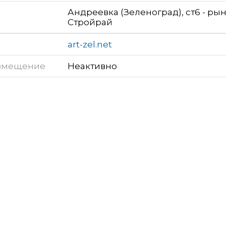
Андреевка (Зеленоград), ст6 - ры
Стройрай
art-zel.net
змещение
Неактивно