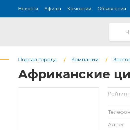
Новости
Афиша
Компании
Объявления
Портал города
Компании
Зоото
Африканские ци
Рейтинг
Телефо
Адрес