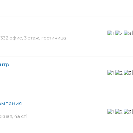
и
332 офис, 3 этаж, гостиница
ентр
компания
ная, 4а ст1