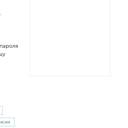
е
 пароля
шу
иски