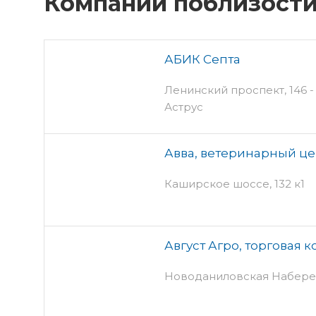
Компании поблизост
АБИК Септа
Ленинский проспект, 146 - 
Аструс
Авва, ветеринарный ц
Каширское шоссе, 132 к1
Август Агро, торговая 
Новоданиловская Набереж