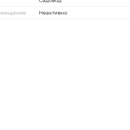
Садовод
змещение
Неактивно