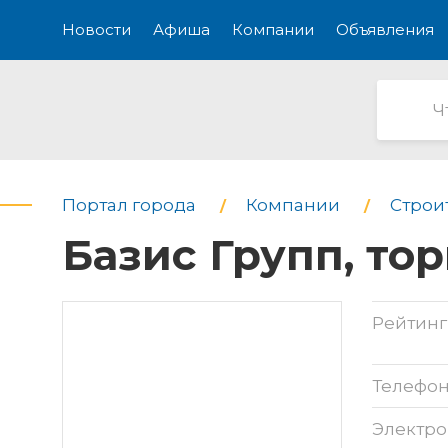
Новости
Афиша
Компании
Объявления
Портал города
Компании
Строи
Базис Групп, то
Рейтинг
Телефо
Электро