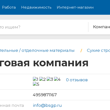
Работа
Недвижимость
Интернет-магазин
Компан
тельные / отделочные материалы
Сухие стр
рговая компания
0 отзывов
н
4959871167
нная почта
info@bsgp.ru