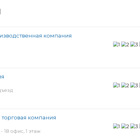
и
оизводственная компания
ия
дъезд
 торговая компания
 18 офис, 1 этаж