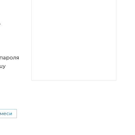
е
 пароля
шу
смеси