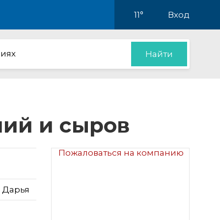
11°
Вход
иях
Найти
лий и сыров
Пожаловаться на компанию
Ц Дарья