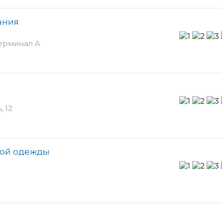
ания
ерминал A
 12
ской одежды