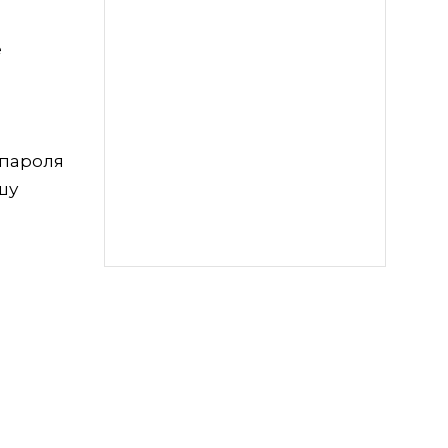
е
 пароля
шу