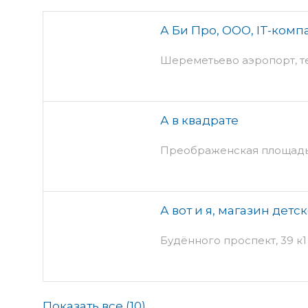
А Би Про, ООО, IT-комп
Шереметьево аэропорт, т
А в квадрате
Преображенская площадь,
А вот и я, магазин дет
Будённого проспект, 39 к1
Показать все (
10
)