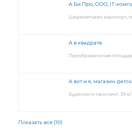
А Би Про, ООО, IT-комп
Шереметьево аэропорт, т
А в квадрате
Преображенская площадь,
А вот и я, магазин дет
Будённого проспект, 39 к1
Показать все (
10
)