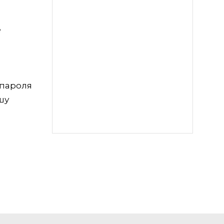
е
 пароля
шу