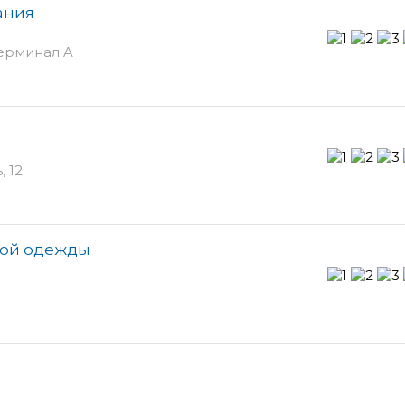
ания
ерминал A
 12
ской одежды