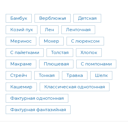
Бамбук
Верблюжья
Детская
Козий пух
Лен
Ленточная
Меринос
Мохер
С люрексом
С пайетками
Толстая
Хлопок
Макраме
Плюшевая
С помпонами
Стрейч
Тонкая
Травка
Шелк
Кашемир
Классическая однотонная
Фактурная однотонная
Фактурная фантазийная