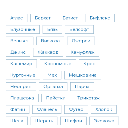
Атлас
Бархат
Батист
Бифлекс
Блузочные
Бязь
Велсофт
Вельвет
Вискоза
Джерси
Джинс
Жаккард
Камуфляж
Кашемир
Костюмные
Креп
Курточные
Мех
Мешковина
Неопрен
Органза
Парча
Плащевка
Пайетки
Трикотаж
Фатин
Фланель
Футер
Хлопок
Шелк
Шерсть
Шифон
Экокожа