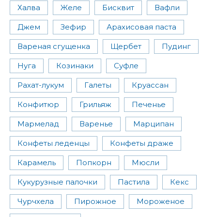
Халва
Желе
Бисквит
Вафли
Джем
Зефир
Арахисовая паста
Вареная сгущенка
Щербет
Пудинг
Нуга
Козинаки
Суфле
Рахат-лукум
Галеты
Круассан
Конфитюр
Грильяж
Печенье
Мармелад
Варенье
Марципан
Конфеты леденцы
Конфеты драже
Карамель
Попкорн
Мюсли
Кукурузные палочки
Пастила
Кекс
Чурчхела
Пирожное
Мороженое