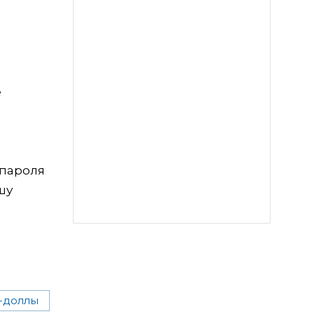
е
 пароля
шу
-доллы