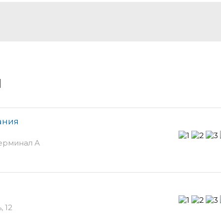
и
ания
ерминал A
 12