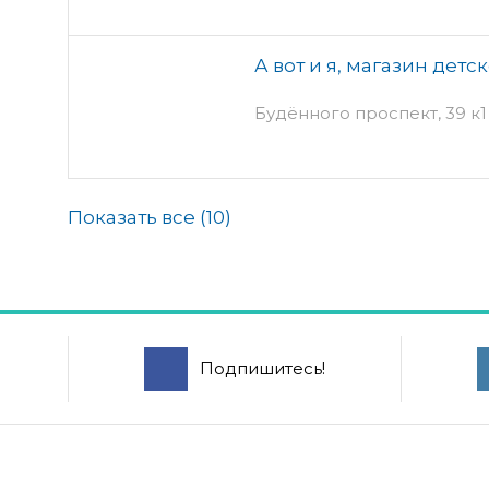
А вот и я, магазин дет
Будённого проспект, 39 к1
Показать все (
10
)
Подпишитесь!