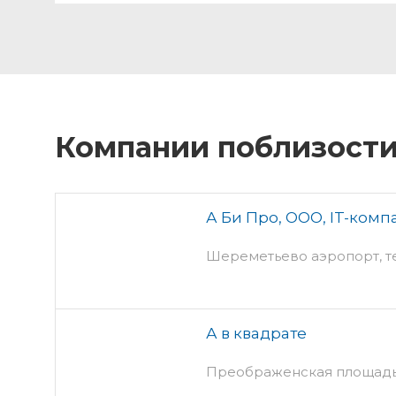
Компании поблизост
А Би Про, ООО, IT-комп
Шереметьево аэропорт, т
А в квадрате
Преображенская площадь,