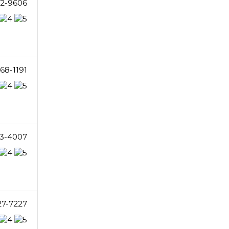
2-9606
68-1191
3-4007
27-7227