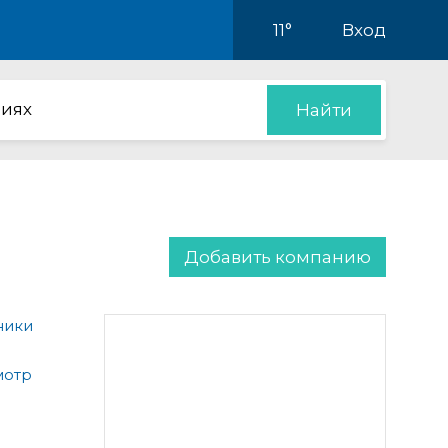
11°
Вход
иях
Найти
Добавить компанию
ники
мотр