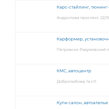
Карс-стайлинг, тюнинг
Андропова проспект, 22/30 
Карформер, установоч
Петровско-Разумовский пр
КМС, автоцентр
Добролюбова, 1а ст1
Купи салон, автоателье