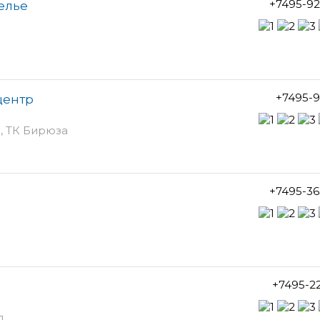
+7495-92
елье
+7495-9
центр
ж, ТК Бирюза
+7495-36
+7495-2
д