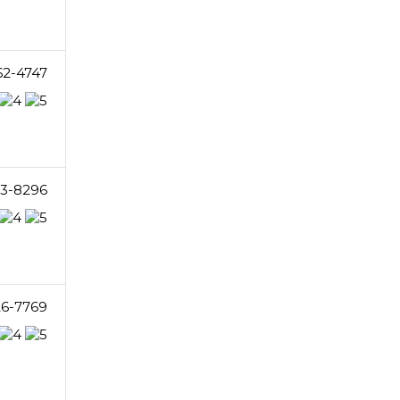
62-4747
63-8296
26-7769