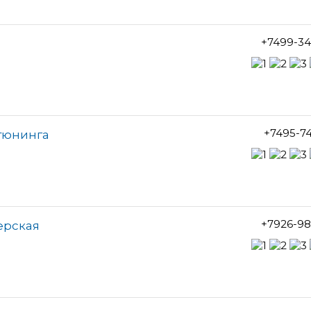
+7499-34
+7495-7
отюнинга
+7926-98
ерская