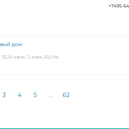
+7495-64
овый дом
 3524 офис, 5 этаж, БЦ На
3
4
5
...
62