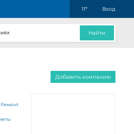
11°
Вход
иях
Найти
Добавить компанию
 Ремонт
меты