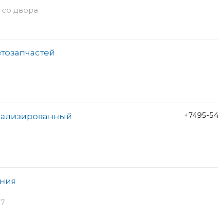
д со двора
втозапчастей
+7495-5
иализированный
ания
37