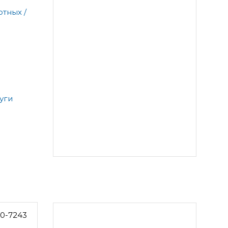
тных /
уги
0-7243