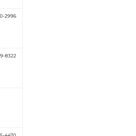
0-2996
69-8322
5-4470