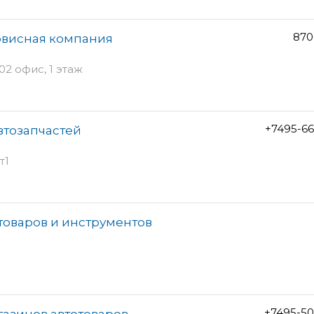
870
рвисная компания
02 офис, 1 этаж
+7495-6
втозапчастей
т1
отоваров и инструментов
+7495-50
газинов автотоваров