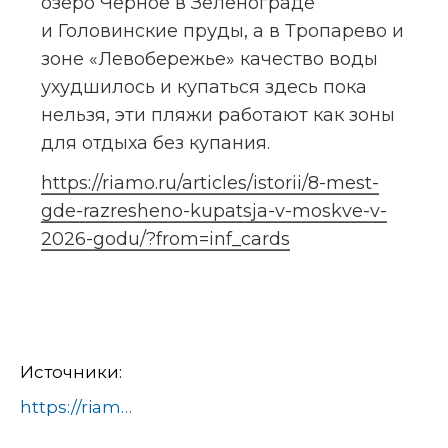
озеро Черное в Зеленограде 
и Головинские пруды, а в Тропарево и 
зоне «Левобережье» качество воды 
ухудшилось и купаться здесь пока 
нельзя, эти пляжи работают как зоны 
для отдыха без купания.
https://riamo.ru/articles/istorii/8-mest-
gde-razresheno-kupatsja-v-moskve-v-
2026-godu/?from=inf_cards
Источники:
https://riamo.ru/articles/istorii/8-mest-gde-razresheno-kupatsja-v-moskve-v-2026-godu/?from=inf_cards