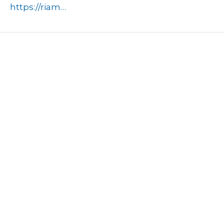
https://riamo.ru/news/zdravoohranenie/dlja-zhitelej-otdalennyh-territorij-podmoskovja-stala-dostupna-vyezdnaja-dispanserizatsija/