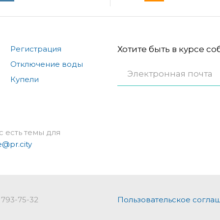
Регистрация
Хотите быть в курсе с
Отключение воды
Купели
с есть темы для
e@pr.city
 793-75-32
Пользовательское согла