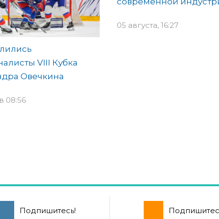
современной индустр
05 августа, 16:27
лились
алисты VIII Кубка
ндра Овечкина
в 08:56
Подпишитесь!
Подпишитес