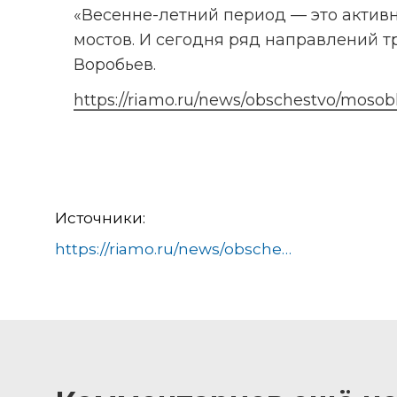
«Весенне-летний период — это активн
мостов. И сегодня ряд направлений т
Воробьев.
https://riamo.ru/news/obschestvo/moso
Источники:
https://riamo.ru/news/obschestvo/mosoblkontrol-proverjaet-remont-63-dorog-v-podmoskove/