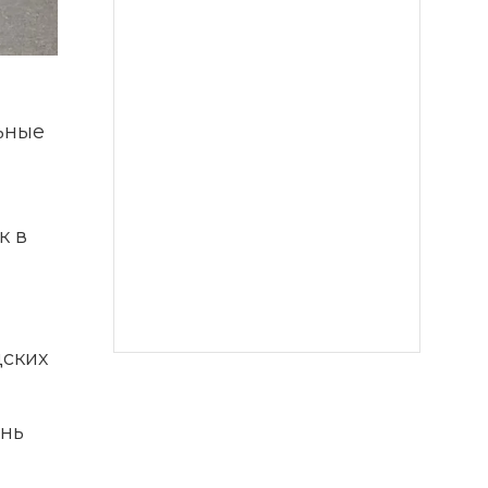
ьные 
 в 
ских 
нь 