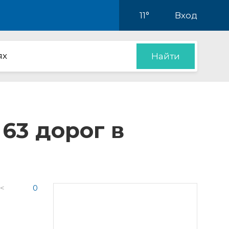
11°
Вход
ях
Найти
63 дорог в
 <
0