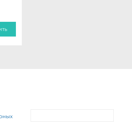
ить
рных