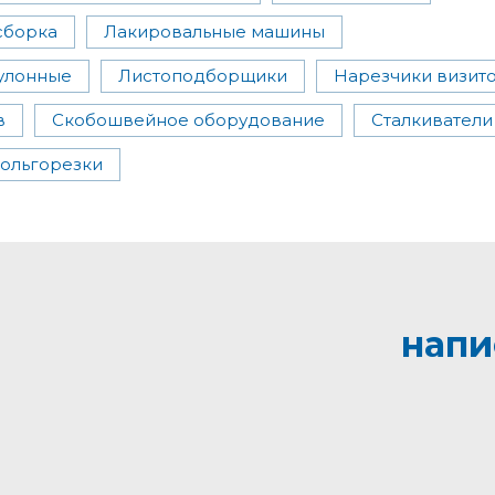
сборка
Лакировальные машины
улонные
Листоподборщики
Нарезчики визит
в
Скобошвейное оборудование
Сталкиватели
ольгорезки
напи