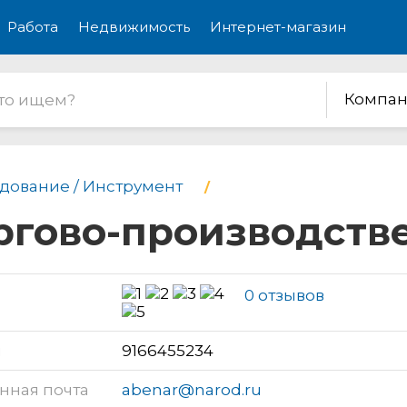
Работа
Недвижимость
Интернет-магазин
Компан
дование / Инструмент
оргово-производств
0 отзывов
н
9166455234
нная почта
abenar@narod.ru