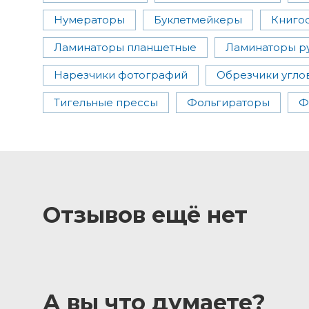
Нумераторы
Буклетмейкеры
Книго
Ламинаторы планшетные
Ламинаторы р
Нарезчики фотографий
Обрезчики угло
Тигельные прессы
Фольгираторы
Ф
Отзывов ещё нет
А вы что думаете?