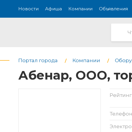
Новости
Афиша
Компании
Объявления
Портал города
Компании
Обору
Абенар, ООО, т
Рейтинг
Телефо
Электро