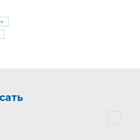
ок
сать