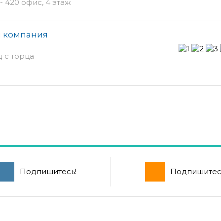
- 420 офис, 4 этаж
я компания
д с торца
Подпишитесь!
Подпишитес