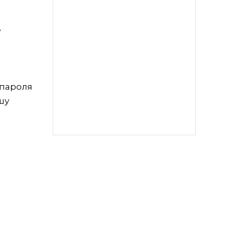
е
 пароля
шу