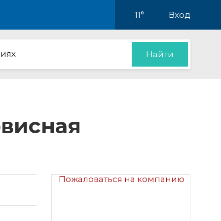
11°
Вход
иях
Найти
рвисная
Пожаловаться на компанию