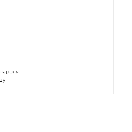
е
 пароля
шу