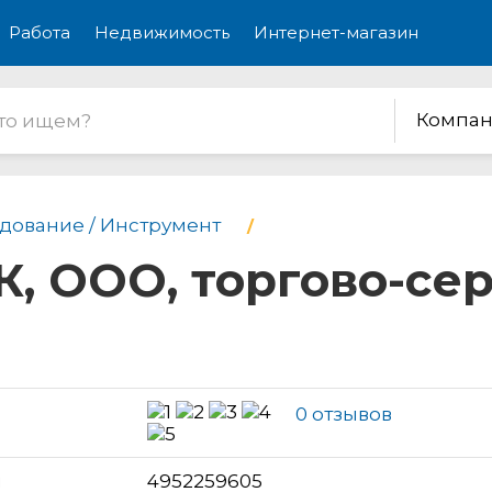
Работа
Недвижимость
Интернет-магазин
Компан
дование / Инструмент
, ООО, торгово-се
0 отзывов
н
4952259605