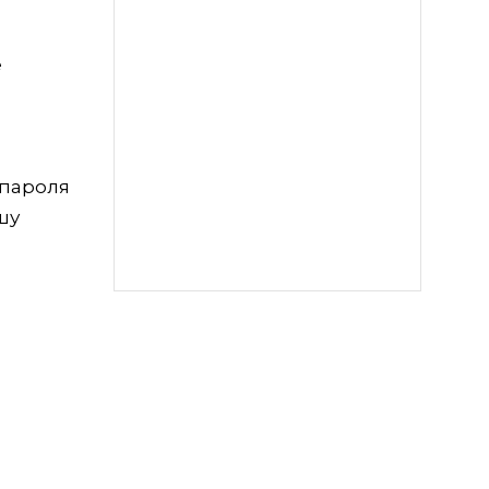
е
 пароля
шу