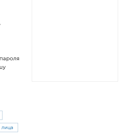
е
 пароля
шу
 лица