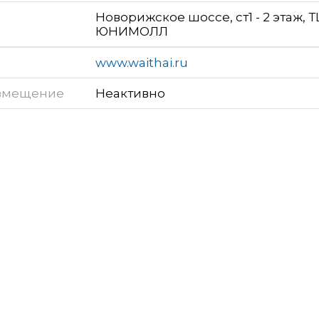
Новорижское шоссе, ст1 - 2 этаж, Т
ЮНИМОЛЛ
www.waithai.ru
змещение
Неактивно