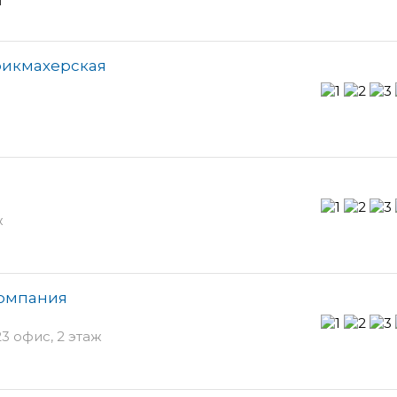
рикмахерская
ж
компания
3 офис, 2 этаж