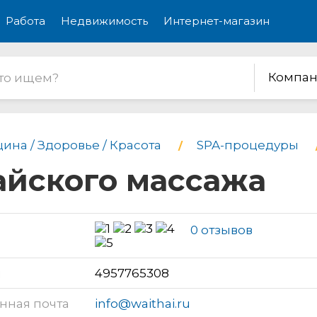
Работа
Недвижимость
Интернет-магазин
Компан
ина / Здоровье / Красота
SPA-процедуры
тайского массажа
0 отзывов
н
4957765308
нная почта
info@waithai.ru