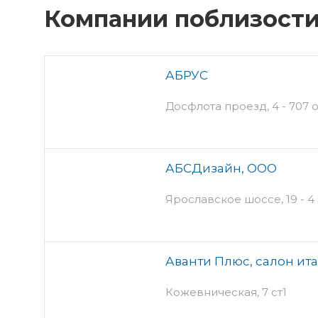
Компании поблизост
АБРУС
Досфлота проезд, 4 - 707 
АБСДизайн, ООО
Ярославское шоссе, 19 - 4
Аванти Плюс, салон ит
Кожевническая, 7 ст1