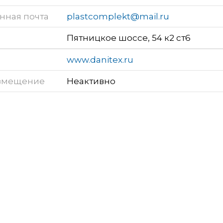
нная почта
plastcomplekt@mail.ru
Пятницкое шоссе, 54 к2 ст6
www.danitex.ru
змещение
Неактивно