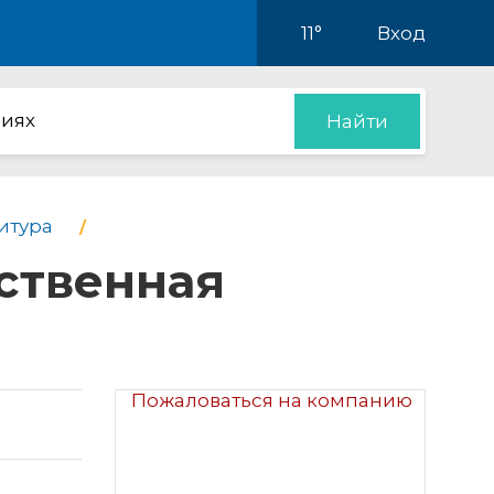
11°
Вход
иях
Найти
итура
ственная
Пожаловаться на компанию