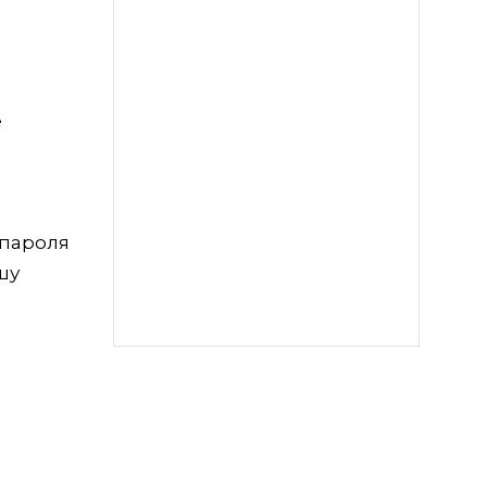
е
 пароля
шу