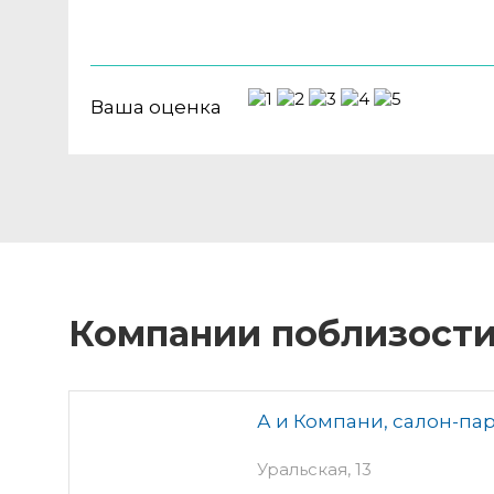
Ваша оценка
Компании поблизост
А и Компани, салон-па
Уральская, 13