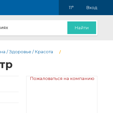
11°
Вход
иях
Найти
а / Здоровье / Красота
тр
Пожаловаться на компанию