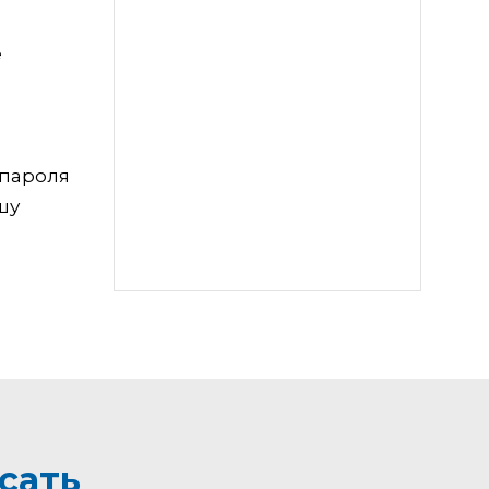
е
 пароля
шу
сать