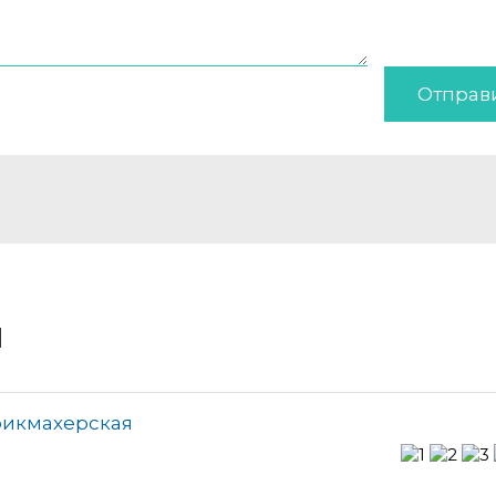
Отправ
и
рикмахерская