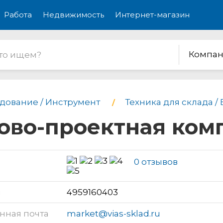
Работа
Недвижимость
Интернет-магазин
Компан
дование / Инструмент
Техника для склада /
гово-проектная ком
0 отзывов
н
4959160403
нная почта
market@vias-sklad.ru