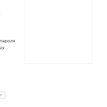
е
 пароля
шу
и