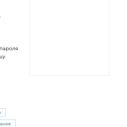
е
 пароля
шу
ы
вание