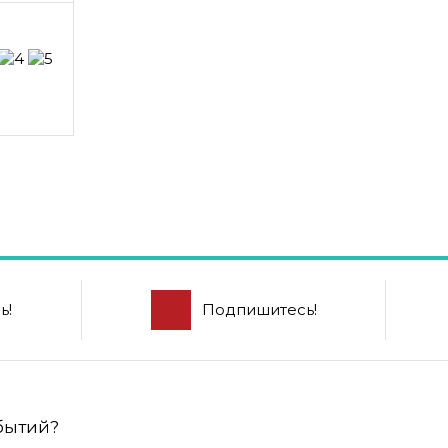
ь!
Подпишитесь!
обытий?